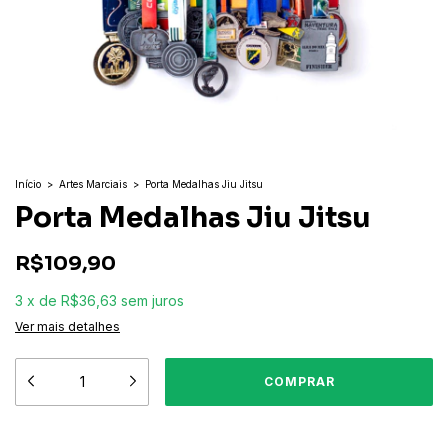
Início
>
Artes Marciais
>
Porta Medalhas Jiu Jitsu
Porta Medalhas Jiu Jitsu
R$109,90
3
x
de
R$36,63
sem juros
Ver mais detalhes
Meios de envio
ALTERAR CEP
Entregas para o CEP: