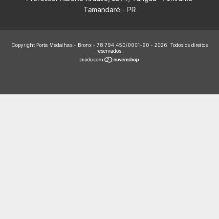
Tamandaré - PR
Copyright Porta Medalhas - Bronx - 78.794.450/0001-90 - 2026. Todos os direitos
reservados.