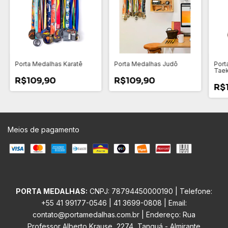
Porta Medalhas Karatê
Porta Medalhas Judô
Port
Tae
R$109,90
R$109,90
R$
Meios de pagamento
PORTA MEDALHAS:
CNPJ: 78794450000190 | Telefone:
+55 41 99177-0546
|
41 3699-0808
| Email:
contato@portamedalhas.com.br
| Endereço: Rua
Professor Alberto Krause, 2274, Tanguá - Almirante